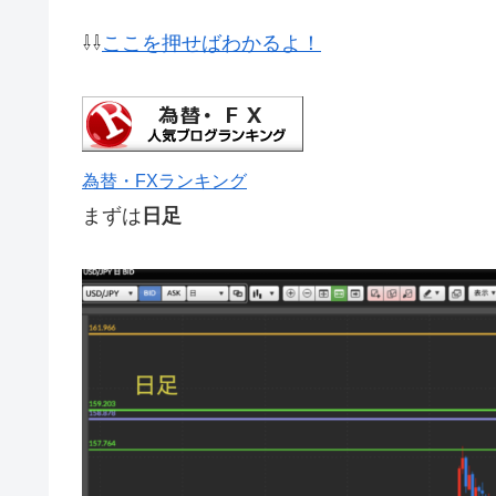
⇩⇩
ここを押せばわかるよ！
為替・FXランキング
まずは
日足