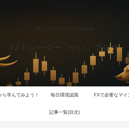
超シンプルFX！テクニカル分析
FXトレーダー「かい」ブログ
から学んでみよう！
毎日環境認識
FXで必要なマイ
記事一覧(目次)