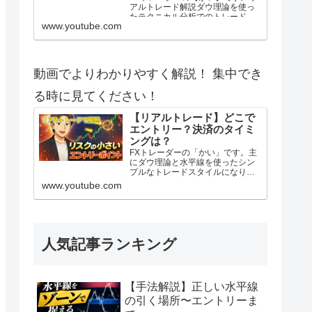
アルトレード解説ダウ理論を使っ
たテクニカル分析でのトレードを
www.youtube.com
紹介します。1時間足の目線転換ラ
インを活用した押し目買い戦略で
す。 2025年度よりトレード動画の
投稿を始めてみました。 自分のト
レードを客観的に見てみたいの
動画でよりわかりやすく解説！ 集中でき
と、トレード記録としてやってみ
ますが、これからFXを始める方や
る時に見てください！
F...
【リアルトレード】どこで
エントリー？決済のタイミ
ングは？
FXトレーダーの「かい」です。主
にダウ理論と水平線を使ったシン
プルなトレードスタイルになりま
す。 2025年度よりトレード動画の
www.youtube.com
投稿を始めてみました。 自分のト
レードを客観的に見てみたいの
と、トレード記録としてやってみ
ますが、これからFXを始める方や
FX初心者の方の参考にもなれたら
幸いです。ブログ:https:/...
人気記事ランキング
【手法解説】正しい水平線
の引く場所〜エントリーま