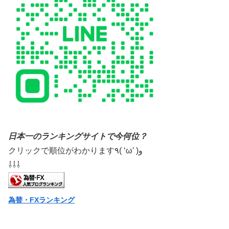
日本一のランキングサイトで今何位？
クリックで順位がわかります٩( ‘ω’ )و
⇩⇩⇩
為替・FXランキング