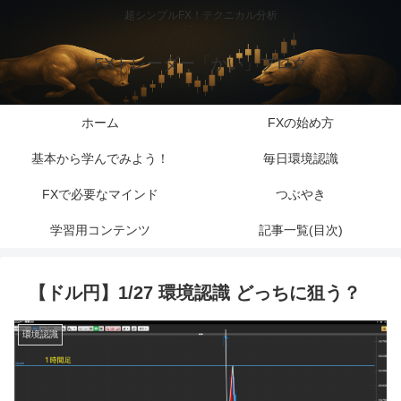
超シンプルFX！テクニカル分析
FXトレーダー「かい」ブログ
ホーム
FXの始め方
基本から学んでみよう！
毎日環境認識
FXで必要なマインド
つぶやき
学習用コンテンツ
記事一覧(目次)
【ドル円】1/27 環境認識 どっちに狙う？
環境認識