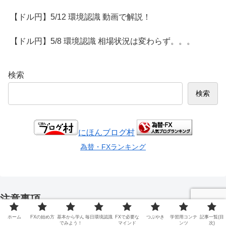
【ドル円】5/12 環境認識 動画で解説！
【ドル円】5/8 環境認識 相場状況は変わらず。。。
検索
検索
にほんブログ村
為替・FXランキング
注意事項
このブログのコンテンツは管理人の相場に対する見解を解説し
ホーム
FXの始め方
基本から学ん
毎日環境認識
FXで必要な
つぶやき
学習用コンテ
記事一覧(目
でみよう！
マインド
ンツ
次)