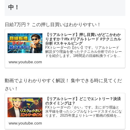
中！
日給7万円？ この押し目買いはわかりやすい！
【リアルトレード】押し目買いがどこかわか
りますか？#fx #リアルトレード #テクニカル
分析 #スキャルピング
FXトレーダーの【かい】です。リアルトレード
解説ダウ理論を使ったテクニカル分析でのトレー
ドを紹介します。1時間足の目線転換ラインを活
用した押し目買い戦略です。 2025年度よりトレ
www.youtube.com
ード動画の投稿を始めてみました。 自分のトレ
ードを客観的に見てみたいのと、トレード記録と
してやってみますが、これからFXを始める方や
F...
動画でよりわかりやすく解説！ 集中できる時に見てくだ
さい！
【リアルトレード】どこでエントリー？決済
のタイミングは？
FXトレーダーの「かい」です。主にダウ理論と
水平線を使ったシンプルなトレードスタイルにな
ります。 2025年度よりトレード動画の投稿を始
めてみました。 自分のトレードを客観的に見て
www.youtube.com
みたいのと、トレード記録としてやってみます
が、これからFXを始める方やFX初心者の方の参