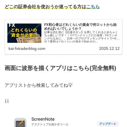
どこの証券会社を使おうか迷ってる方は
こちら
FX初心者はどれくらいの資金で何ロットから始
めればいいでしょうか？
記事を読む前に【応援ボタン】を押してくれるとめちゃく
ちゃ嬉しいです！！⇩⇩⇩ワンクリックだけ為替・FXランキ
ングちなみに、、日本一のブログランキングサイトで⇨今何
位？最初はどれくらいの資金で始めるの...
kai-fxtraderblog.com
2025.12.12
画面に波形を描くアプリはこちら(完全無料)
アプリストから検索してみてね💡
⇩⇩