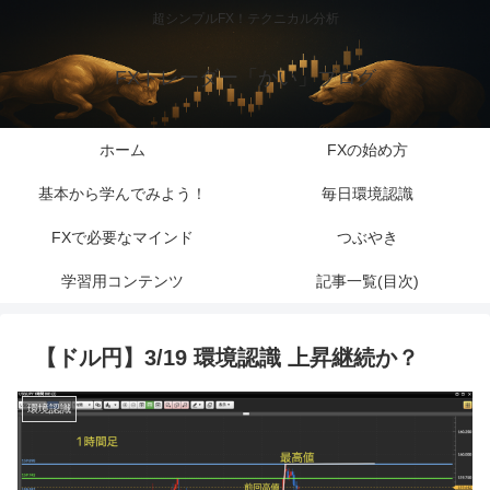
超シンプルFX！テクニカル分析
FXトレーダー「かい」ブログ
ホーム
FXの始め方
基本から学んでみよう！
毎日環境認識
FXで必要なマインド
つぶやき
学習用コンテンツ
記事一覧(目次)
【ドル円】3/19 環境認識 上昇継続か？
環境認識