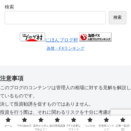
検索
検索
にほんブログ村
為替・FXランキング
注意事項
このブログのコンテンツは管理人の相場に対する見解を解説し
ているものです。
決して投資勧誘を促すものではありません。
投資を行う際は、それに関わるリスクを十分に考慮の上、投資
の運用は自己判断・自己責任の上行なってください。
ホーム
FXの始め方
基本から学ん
毎日環境認識
FXで必要な
つぶやき
学習用コンテ
記事一覧(目
でみよう！
マインド
ンツ
次)