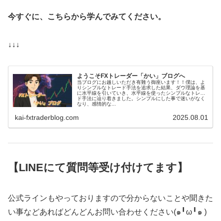
今すぐに、こちらから学んでみてください。
↓↓↓
ようこそFXトレーダー「かい」ブログへ
当ブログにお越しいただき有難う御座います！！僕は、よ
りシンプルなトレード手法を追求した結果、ダウ理論を基
に水平線を引いていき、水平線を使ったシンプルなトレー
ド手法に辿り着きました。シンプルにした事で迷いがなく
なり、感情的な...
kai-fxtraderblog.com
2025.08.01
【LINEにて質問等受け付けてます】
公式ラインもやっておりますので分からないことや聞きた
い事などあればどんどんお問い合わせください(๑╹ω╹๑ )