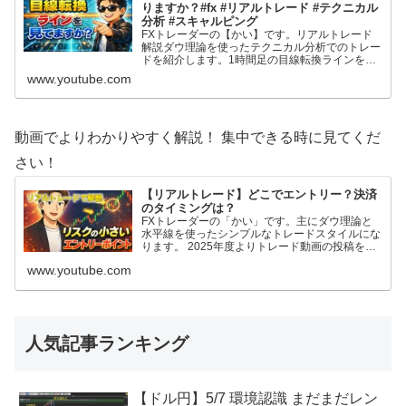
りますか？#fx #リアルトレード #テクニカル
分析 #スキャルピング
FXトレーダーの【かい】です。リアルトレード
解説ダウ理論を使ったテクニカル分析でのトレー
ドを紹介します。1時間足の目線転換ラインを活
用した押し目買い戦略です。 2025年度よりトレ
www.youtube.com
ード動画の投稿を始めてみました。 自分のトレ
ードを客観的に見てみたいのと、トレード記録と
してやってみますが、これからFXを始める方や
F...
動画でよりわかりやすく解説！ 集中できる時に見てくだ
さい！
【リアルトレード】どこでエントリー？決済
のタイミングは？
FXトレーダーの「かい」です。主にダウ理論と
水平線を使ったシンプルなトレードスタイルにな
ります。 2025年度よりトレード動画の投稿を始
めてみました。 自分のトレードを客観的に見て
www.youtube.com
みたいのと、トレード記録としてやってみます
が、これからFXを始める方やFX初心者の方の参
考にもなれたら幸いです。ブログ:https:/...
人気記事ランキング
【ドル円】5/7 環境認識 まだまだレン