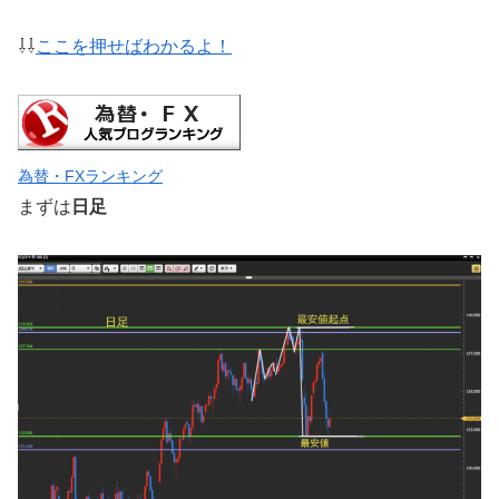
⇩⇩
ここを押せばわかるよ！
為替・FXランキング
まずは
日足