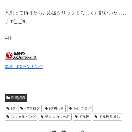
と思って頂けたら、応援クリックよろしくお願いいたしま
すm(_ _)m
⇩⇩⇩
為替・FXランキング
環境認識
FX
FXブログ
FX初心者
かいブログ
スキャルピング
テクニカル分析
ドル円
ドル円見通し