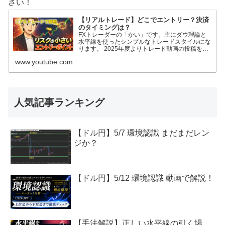
さい！
【リアルトレード】どこでエントリー？決済
のタイミングは？
FXトレーダーの「かい」です。主にダウ理論と
水平線を使ったシンプルなトレードスタイルにな
ります。 2025年度よりトレード動画の投稿を始
めてみました。 自分のトレードを客観的に見て
www.youtube.com
みたいのと、トレード記録としてやってみます
が、これからFXを始める方やFX初心者の方の参
考にもなれたら幸いです。ブログ:https:/...
人気記事ランキング
【ドル円】5/7 環境認識 まだまだレン
ジか？
【ドル円】5/12 環境認識 動画で解説！
【手法解説】正しい水平線の引く場