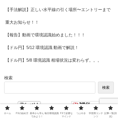
【手法解説】正しい水平線の引く場所〜エントリーまで
重大お知らせ！！
【報告】動画で環境認識始めました！！！
【ドル円】5/12 環境認識 動画で解説！
【ドル円】5/8 環境認識 相場状況は変わらず。。。
検索
検索
にほんブログ村
ホーム
FXの始め方
基本から学ん
毎日環境認識
FXで必要な
つぶやき
学習用コンテ
記事一覧(目
為替・FXランキング
でみよう！
マインド
ンツ
次)