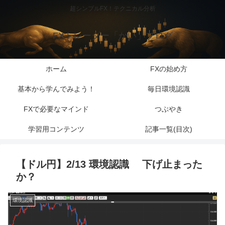
超シンプルFX！テクニカル分析
FXトレーダー「かい」ブログ
ホーム
FXの始め方
基本から学んでみよう！
毎日環境認識
FXで必要なマインド
つぶやき
学習用コンテンツ
記事一覧(目次)
【ドル円】2/13 環境認識 下げ止まった
か？
環境認識