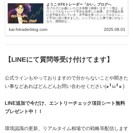
ようこそFXトレーダー「かい」ブログへ
当ブログにお越しいただき有難う御座います！！僕は、よ
りシンプルなトレード手法を追求した結果、ダウ理論を基
に水平線を引いていき、水平線を使ったシンプルなトレー
ド手法に辿り着きました。シンプルにした事で迷いがなく
なり、感情的な...
kai-fxtraderblog.com
2025.08.01
【LINEにて質問等受け付けてます】
公式ラインもやっておりますので分からないことや聞きた
い事などあればどんどんお問い合わせください(๑╹ω╹๑ )
LINE追加で今だけ、エントリーチェック項目シート無料
プレゼント中！！
環境認識の更新、リアルタイム相場での戦略等配信します