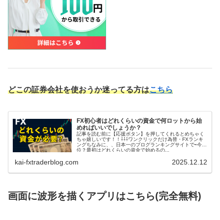
どこの証券会社を使おうか迷ってる方は
こちら
FX初心者はどれくらいの資金で何ロットから始
めればいいでしょうか？
記事を読む前に【応援ボタン】を押してくれるとめちゃく
ちゃ嬉しいです！！⇩⇩⇩ワンクリックだけ為替・FXランキ
ングちなみに、、日本一のブログランキングサイトで⇨今何
位？最初はどれくらいの資金で始めるの...
kai-fxtraderblog.com
2025.12.12
画面に波形を描くアプリはこちら(完全無料)