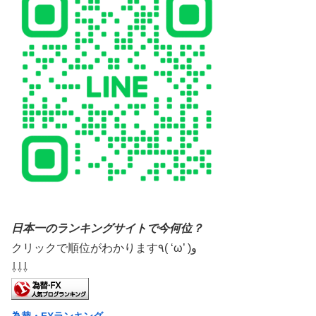
日本一のランキングサイトで今何位？
クリックで順位がわかります٩( ‘ω’ )و
⇩⇩⇩