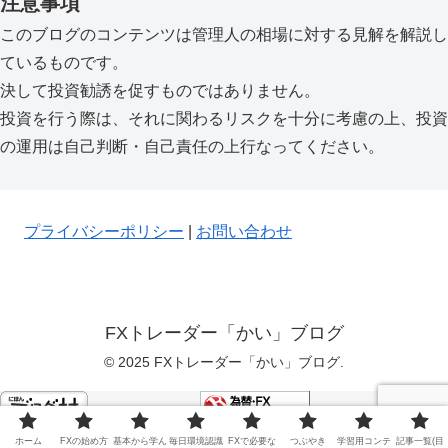
注意事項
このブログのコンテンツは管理人の相場に対する見解を解説し
ているものです。
決して投資勧誘を促すものではありません。
投資を行う際は、それに関わるリスクを十分に考慮の上、投資
の運用は自己判断・自己責任の上行なってください。
プライバシーポリシー
|
お問い合わせ
FXトレーダー「かい」ブログ
© 2025 FXトレーダー「かい」ブログ.
にほんブログ村
ホーム
FXの始め方
基本から学ん
毎日環境認識
FXで必要な
つぶやき
学習用コンテ
記事一覧(目
為替・FXランキング