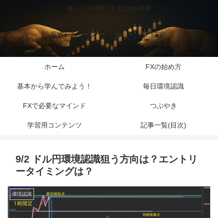
超シンプルFX！テクニカル分析
FXトレーダー「かい」ブログ
ホーム
FXの始め方
基本から学んでみよう！
毎日環境認識
FXで必要なマインド
つぶやき
学習用コンテンツ
記事一覧(目次)
9/2 ドル円環境認識狙う方向は？エントリ
ータイミングは？
環境認識