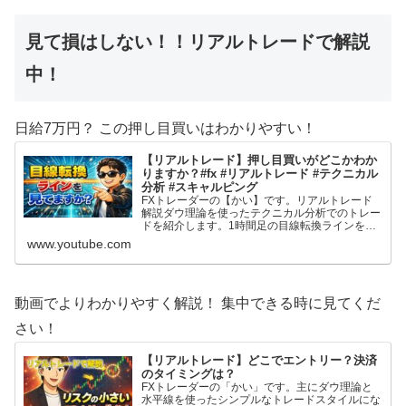
見て損はしない！！リアルトレードで解説
中！
日給7万円？ この押し目買いはわかりやすい！
【リアルトレード】押し目買いがどこかわか
りますか？#fx #リアルトレード #テクニカル
分析 #スキャルピング
FXトレーダーの【かい】です。リアルトレード
解説ダウ理論を使ったテクニカル分析でのトレー
ドを紹介します。1時間足の目線転換ラインを活
用した押し目買い戦略です。 2025年度よりトレ
www.youtube.com
ード動画の投稿を始めてみました。 自分のトレ
ードを客観的に見てみたいのと、トレード記録と
してやってみますが、これからFXを始める方や
F...
動画でよりわかりやすく解説！ 集中できる時に見てくだ
さい！
【リアルトレード】どこでエントリー？決済
のタイミングは？
FXトレーダーの「かい」です。主にダウ理論と
水平線を使ったシンプルなトレードスタイルにな