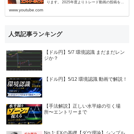
ります。 2025年度よりトレード動画の投稿を始
めてみました。 自分のトレードを客観的に見て
www.youtube.com
みたいのと、トレード記録としてやってみます
が、これからFXを始める方やFX初心者の方の参
考にもなれたら幸いです。ブログ:https:/...
人気記事ランキング
【ドル円】5/7 環境認識 まだまだレン
ジか？
【ドル円】5/12 環境認識 動画で解説！
【手法解説】正しい水平線の引く場
所〜エントリーまで
No.1: FXの基礎【ダウ理論】シンプル