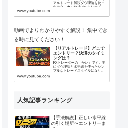
アルトレード解説ダウ理論を使っ
たテクニカル分析でのトレードを
www.youtube.com
紹介します。1時間足の目線転換ラ
インを活用した押し目買い戦略で
す。 2025年度よりトレード動画の
投稿を始めてみました。 自分のト
レードを客観的に見てみたいの
動画でよりわかりやすく解説！ 集中でき
と、トレード記録としてやってみ
ますが、これからFXを始める方や
る時に見てください！
F...
【リアルトレード】どこで
エントリー？決済のタイミ
ングは？
FXトレーダーの「かい」です。主
にダウ理論と水平線を使ったシン
プルなトレードスタイルになりま
す。 2025年度よりトレード動画の
www.youtube.com
投稿を始めてみました。 自分のト
レードを客観的に見てみたいの
と、トレード記録としてやってみ
ますが、これからFXを始める方や
FX初心者の方の参考にもなれたら
幸いです。ブログ:https:/...
人気記事ランキング
【手法解説】正しい水平線
の引く場所〜エントリーま