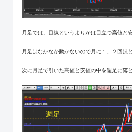
月足では、目線というよりかは目立つ高値と
月足はなかなか動かないので月に１、２回ほど
次に月足で引いた高値と安値の中を週足に落