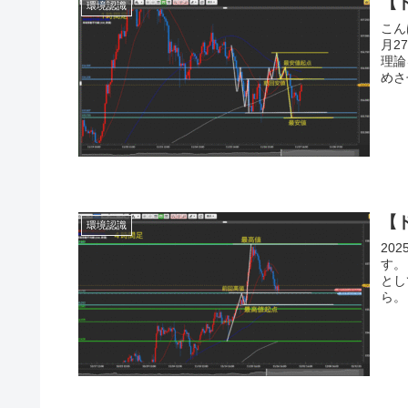
【
環境認識
こん
月2
理論
めさ
【
環境認識
20
す。
とし
ら。