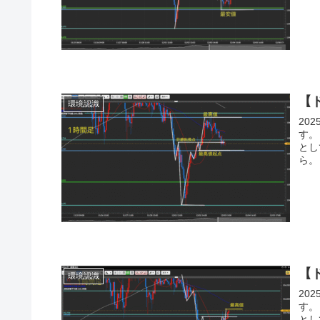
【
環境認識
20
す。
とし
ら。
【
環境認識
20
す。
とし