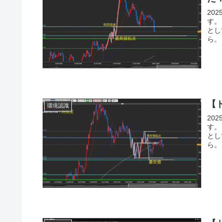
20
す。
とし
ら。
【ド
環境認識
20
す。
とし
ら。