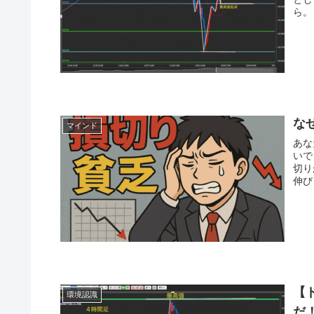
ら。
な
マインド
あな
いで
切り
伸び
【
環境認識
だ