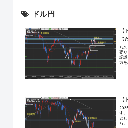
ドル円
【
環境認識
じ
お久しぶ
張り
認識
方を理
【
環境認識
20
す。
とし
ら。