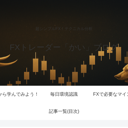
超シンプルFX！テクニカル分析
FXトレーダー「かい」ブログ
から学んでみよう！
毎日環境認識
FXで必要なマイ
記事一覧(目次)