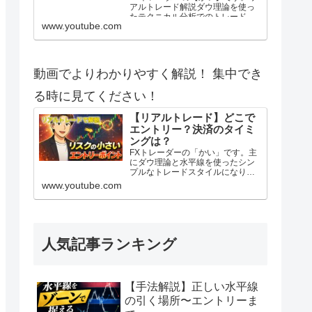
アルトレード解説ダウ理論を使っ
たテクニカル分析でのトレードを
www.youtube.com
紹介します。1時間足の目線転換ラ
インを活用した押し目買い戦略で
す。 2025年度よりトレード動画の
投稿を始めてみました。 自分のト
レードを客観的に見てみたいの
動画でよりわかりやすく解説！ 集中でき
と、トレード記録としてやってみ
ますが、これからFXを始める方や
る時に見てください！
F...
【リアルトレード】どこで
エントリー？決済のタイミ
ングは？
FXトレーダーの「かい」です。主
にダウ理論と水平線を使ったシン
プルなトレードスタイルになりま
す。 2025年度よりトレード動画の
www.youtube.com
投稿を始めてみました。 自分のト
レードを客観的に見てみたいの
と、トレード記録としてやってみ
ますが、これからFXを始める方や
FX初心者の方の参考にもなれたら
幸いです。ブログ:https:/...
人気記事ランキング
【手法解説】正しい水平線
の引く場所〜エントリーま