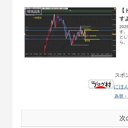
【
環境認識
す
20
す。
とし
ら。
スポ
にほ
為替・
次